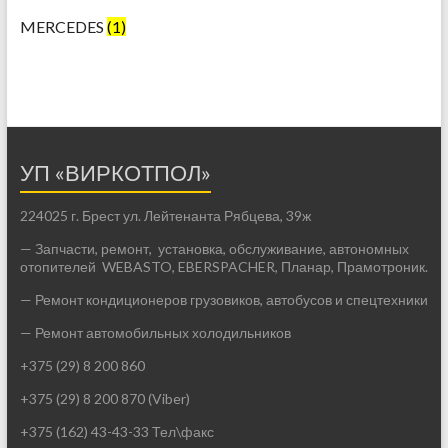
MERCEDES
(1)
УП «ВИРКОТПОЛ»
224025 г. Брест ул. Лейтенанта Рябцева, 39ж
— Запчасти, ремонт, установка, обслуживание, автономных
отопителей WEBASTO, EBERSPACHER, Планар, Прамотроник.
— Ремонт кондиционеров грузовиков, автобусов и спецтехники
— Ремонт автомобильных холодильников
+375 (29) 8 200 860
+375 (29) 8 200 870 (Viber)
+375 (162) 43-43-33 Тел\факс